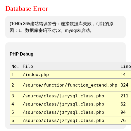
Database Error
(1040) 365建站错误警告：连接数据库失败，可能的原
因：1、数据库密码不对; 2、mysql未启动。
PHP Debug
No.
File
Line
1
/index.php
14
2
/source/function/function_extend.php
324
3
/source/class/jzmysql.class.php
211
4
/source/class/jzmysql.class.php
62
5
/source/class/jzmysql.class.php
94
6
/source/class/jzmysql.class.php
76