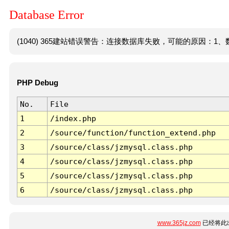
Database Error
(1040) 365建站错误警告：连接数据库失败，可能的原因：1、数
PHP Debug
No.
File
1
/index.php
2
/source/function/function_extend.php
3
/source/class/jzmysql.class.php
4
/source/class/jzmysql.class.php
5
/source/class/jzmysql.class.php
6
/source/class/jzmysql.class.php
www.365jz.com
已经将此