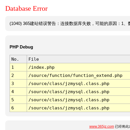
Database Error
(1040) 365建站错误警告：连接数据库失败，可能的原因：1、数
PHP Debug
No.
File
1
/index.php
2
/source/function/function_extend.php
3
/source/class/jzmysql.class.php
4
/source/class/jzmysql.class.php
5
/source/class/jzmysql.class.php
6
/source/class/jzmysql.class.php
www.365jz.com
已经将此