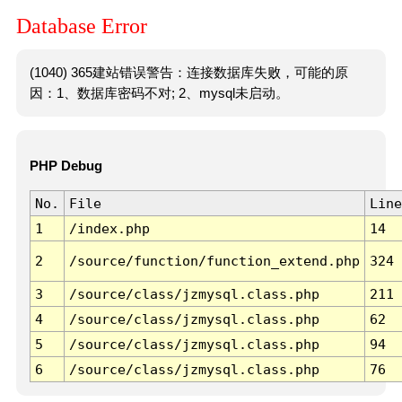
Database Error
(1040) 365建站错误警告：连接数据库失败，可能的原
因：1、数据库密码不对; 2、mysql未启动。
PHP Debug
No.
File
Line
1
/index.php
14
2
/source/function/function_extend.php
324
3
/source/class/jzmysql.class.php
211
4
/source/class/jzmysql.class.php
62
5
/source/class/jzmysql.class.php
94
6
/source/class/jzmysql.class.php
76