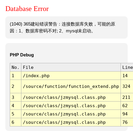
Database Error
(1040) 365建站错误警告：连接数据库失败，可能的原
因：1、数据库密码不对; 2、mysql未启动。
PHP Debug
No.
File
Line
1
/index.php
14
2
/source/function/function_extend.php
324
3
/source/class/jzmysql.class.php
211
4
/source/class/jzmysql.class.php
62
5
/source/class/jzmysql.class.php
94
6
/source/class/jzmysql.class.php
76