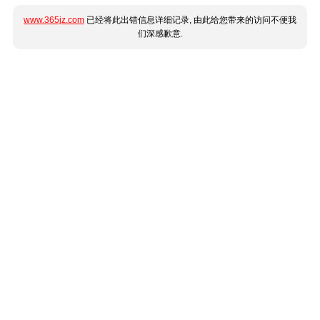
www.365jz.com
已经将此出错信息详细记录, 由此给您带来的访问不便我
们深感歉意.