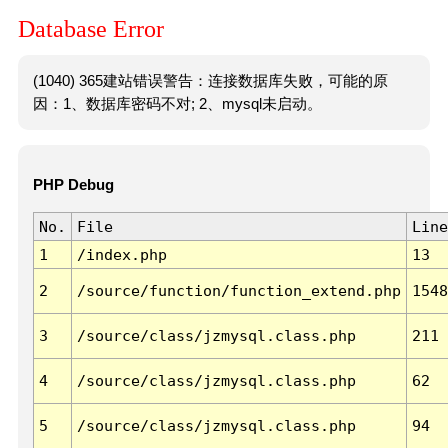
Database Error
(1040) 365建站错误警告：连接数据库失败，可能的原
因：1、数据库密码不对; 2、mysql未启动。
PHP Debug
No.
File
Line
1
/index.php
13
2
/source/function/function_extend.php
1548
3
/source/class/jzmysql.class.php
211
4
/source/class/jzmysql.class.php
62
5
/source/class/jzmysql.class.php
94