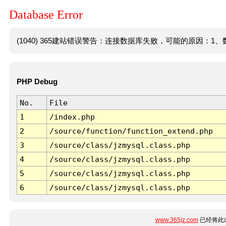
Database Error
(1040) 365建站错误警告：连接数据库失败，可能的原因：1、数
PHP Debug
No.
File
1
/index.php
2
/source/function/function_extend.php
3
/source/class/jzmysql.class.php
4
/source/class/jzmysql.class.php
5
/source/class/jzmysql.class.php
6
/source/class/jzmysql.class.php
www.365jz.com
已经将此