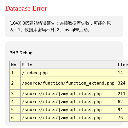
Database Error
(1040) 365建站错误警告：连接数据库失败，可能的原
因：1、数据库密码不对; 2、mysql未启动。
PHP Debug
No.
File
Line
1
/index.php
14
2
/source/function/function_extend.php
324
3
/source/class/jzmysql.class.php
211
4
/source/class/jzmysql.class.php
62
5
/source/class/jzmysql.class.php
94
6
/source/class/jzmysql.class.php
76