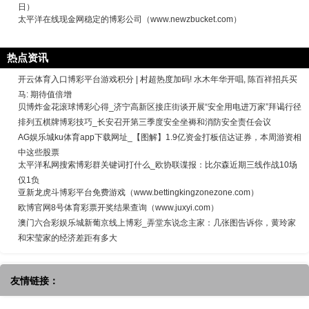
日）
太平洋在线现金网稳定的博彩公司（www.newzbucket.com）
热点资讯
开云体育入口博彩平台游戏积分 | 村超热度加码! 水木年华开唱, 陈百祥招兵买
马: 期待值倍增
贝博炸金花滚球博彩心得_济宁高新区接庄街谈开展“安全用电进万家”拜谒行径
排列五棋牌博彩技巧_长安召开第三季度安全坐褥和消防安全责任会议
AG娱乐城ku体育app下载网址_【图解】1.9亿资金打板信达证券，本周游资相
中这些股票
太平洋私网搜索博彩群关键词打什么_欧协联谍报：比尔森近期三线作战10场
仅1负
亚新龙虎斗博彩平台免费游戏（www.bettingkingzonezone.com）
欧博官网8号体育彩票开奖结果查询（www.juxyi.com）
澳门六合彩娱乐城新葡京线上博彩_弄堂东说念主家：几张图告诉你，黄玲家
和宋莹家的经济差距有多大
友情链接：