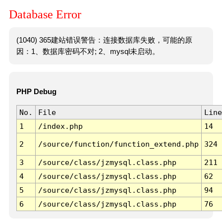
Database Error
(1040) 365建站错误警告：连接数据库失败，可能的原
因：1、数据库密码不对; 2、mysql未启动。
PHP Debug
No.
File
Line
1
/index.php
14
2
/source/function/function_extend.php
324
3
/source/class/jzmysql.class.php
211
4
/source/class/jzmysql.class.php
62
5
/source/class/jzmysql.class.php
94
6
/source/class/jzmysql.class.php
76