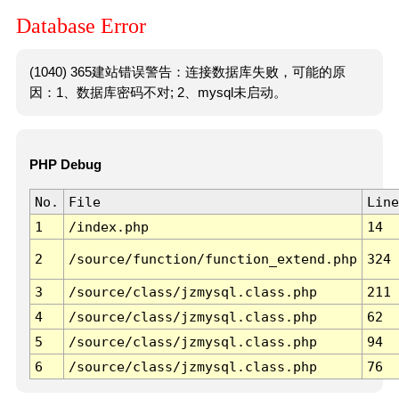
Database Error
(1040) 365建站错误警告：连接数据库失败，可能的原
因：1、数据库密码不对; 2、mysql未启动。
PHP Debug
No.
File
Line
1
/index.php
14
2
/source/function/function_extend.php
324
3
/source/class/jzmysql.class.php
211
4
/source/class/jzmysql.class.php
62
5
/source/class/jzmysql.class.php
94
6
/source/class/jzmysql.class.php
76