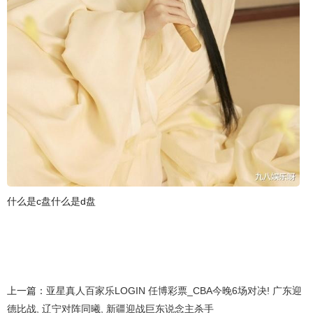
什么是c盘什么是d盘
上一篇：
亚星真人百家乐LOGIN 任博彩票_CBA今晚6场对决! 广东迎
德比战, 辽宁对阵同曦, 新疆迎战巨东说念主杀手