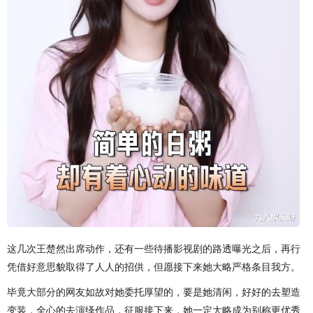
这几次王楚然出席动作，还有一些待播影视剧的路透曝光之后，再行
凭借好意思貌取得了人人的招供，但愿接下来她大略严格条目我方。
毕竟大部分的网友如故对她委托厚望的，要是她清闲，好好的去塑造
变装，全心的去演绎作品，征服接下来，她一定大略成为别称更优秀