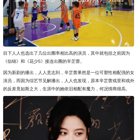
目下人人也选出了几位出圈率相比高的演员，其中就包括之前因为
《似锦》和《花少5》接连出圈的辛芷蕾。
因为新剧的播出，人人意志到，辛芷蕾果然是一位可塑性相配强的女
演员，而因为综艺节见解播出，人人也发现，原本辛芷蕾戏里和戏外
的反差竟如斯之大，生涯中的她依旧相配有魔力，何况情商很高。