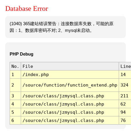
Database Error
(1040) 365建站错误警告：连接数据库失败，可能的原
因：1、数据库密码不对; 2、mysql未启动。
PHP Debug
No.
File
Line
1
/index.php
14
2
/source/function/function_extend.php
324
3
/source/class/jzmysql.class.php
211
4
/source/class/jzmysql.class.php
62
5
/source/class/jzmysql.class.php
94
6
/source/class/jzmysql.class.php
76