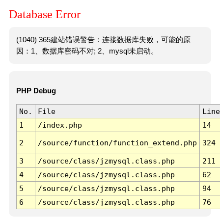
Database Error
(1040) 365建站错误警告：连接数据库失败，可能的原
因：1、数据库密码不对; 2、mysql未启动。
PHP Debug
No.
File
Line
1
/index.php
14
2
/source/function/function_extend.php
324
3
/source/class/jzmysql.class.php
211
4
/source/class/jzmysql.class.php
62
5
/source/class/jzmysql.class.php
94
6
/source/class/jzmysql.class.php
76