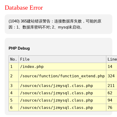
Database Error
(1040) 365建站错误警告：连接数据库失败，可能的原
因：1、数据库密码不对; 2、mysql未启动。
PHP Debug
No.
File
Line
1
/index.php
14
2
/source/function/function_extend.php
324
3
/source/class/jzmysql.class.php
211
4
/source/class/jzmysql.class.php
62
5
/source/class/jzmysql.class.php
94
6
/source/class/jzmysql.class.php
76