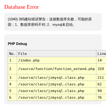
Database Error
(1040) 365建站错误警告：连接数据库失败，可能的原
因：1、数据库密码不对; 2、mysql未启动。
PHP Debug
No.
File
Line
1
/index.php
14
2
/source/function/function_extend.php
324
3
/source/class/jzmysql.class.php
211
4
/source/class/jzmysql.class.php
62
5
/source/class/jzmysql.class.php
94
6
/source/class/jzmysql.class.php
76