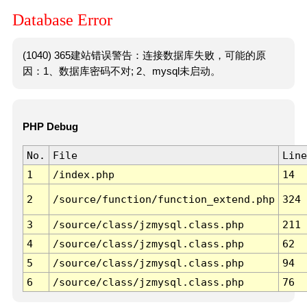
Database Error
(1040) 365建站错误警告：连接数据库失败，可能的原
因：1、数据库密码不对; 2、mysql未启动。
PHP Debug
No.
File
Line
1
/index.php
14
2
/source/function/function_extend.php
324
3
/source/class/jzmysql.class.php
211
4
/source/class/jzmysql.class.php
62
5
/source/class/jzmysql.class.php
94
6
/source/class/jzmysql.class.php
76