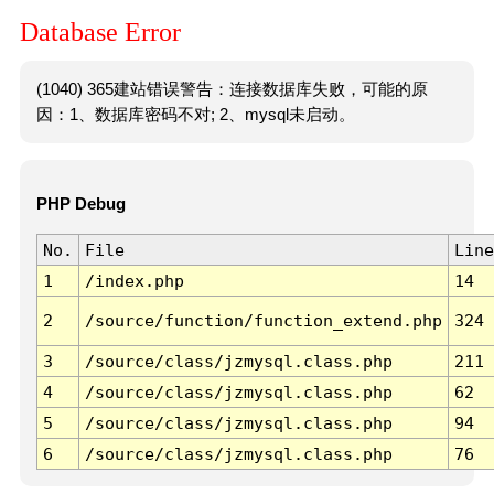
Database Error
(1040) 365建站错误警告：连接数据库失败，可能的原
因：1、数据库密码不对; 2、mysql未启动。
PHP Debug
No.
File
Line
1
/index.php
14
2
/source/function/function_extend.php
324
3
/source/class/jzmysql.class.php
211
4
/source/class/jzmysql.class.php
62
5
/source/class/jzmysql.class.php
94
6
/source/class/jzmysql.class.php
76