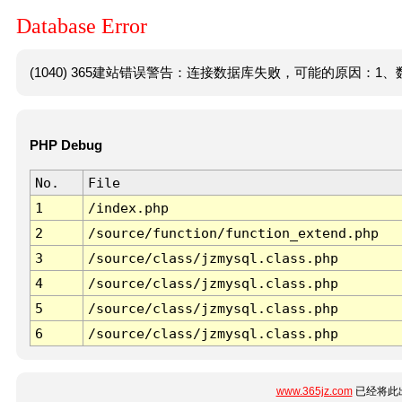
Database Error
(1040) 365建站错误警告：连接数据库失败，可能的原因：1、数
PHP Debug
No.
File
1
/index.php
2
/source/function/function_extend.php
3
/source/class/jzmysql.class.php
4
/source/class/jzmysql.class.php
5
/source/class/jzmysql.class.php
6
/source/class/jzmysql.class.php
www.365jz.com
已经将此