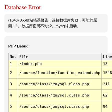
Database Error
(1040) 365建站错误警告：连接数据库失败，可能的原
因：1、数据库密码不对; 2、mysql未启动。
PHP Debug
No.
File
Line
1
/index.php
13
2
/source/function/function_extend.php
1548
3
/source/class/jzmysql.class.php
211
4
/source/class/jzmysql.class.php
62
5
/source/class/jzmysql.class.php
94