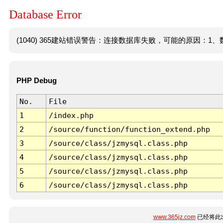
Database Error
(1040) 365建站错误警告：连接数据库失败，可能的原因：1、数
PHP Debug
No.
File
1
/index.php
2
/source/function/function_extend.php
3
/source/class/jzmysql.class.php
4
/source/class/jzmysql.class.php
5
/source/class/jzmysql.class.php
6
/source/class/jzmysql.class.php
www.365jz.com
已经将此