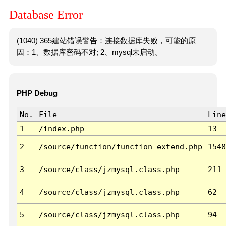
Database Error
(1040) 365建站错误警告：连接数据库失败，可能的原
因：1、数据库密码不对; 2、mysql未启动。
PHP Debug
No.
File
Line
1
/index.php
13
2
/source/function/function_extend.php
1548
3
/source/class/jzmysql.class.php
211
4
/source/class/jzmysql.class.php
62
5
/source/class/jzmysql.class.php
94