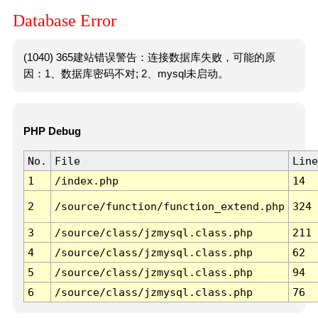
Database Error
(1040) 365建站错误警告：连接数据库失败，可能的原
因：1、数据库密码不对; 2、mysql未启动。
PHP Debug
No.
File
Line
1
/index.php
14
2
/source/function/function_extend.php
324
3
/source/class/jzmysql.class.php
211
4
/source/class/jzmysql.class.php
62
5
/source/class/jzmysql.class.php
94
6
/source/class/jzmysql.class.php
76