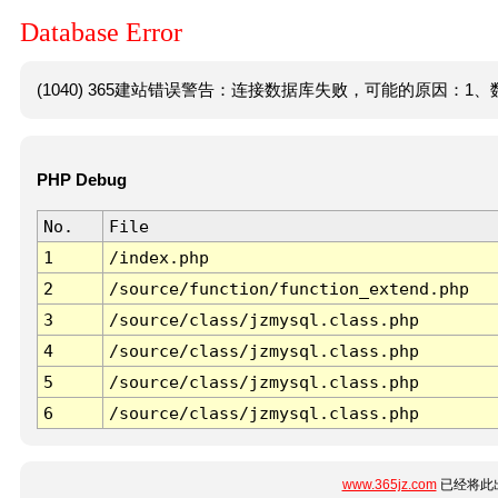
Database Error
(1040) 365建站错误警告：连接数据库失败，可能的原因：1、数
PHP Debug
No.
File
1
/index.php
2
/source/function/function_extend.php
3
/source/class/jzmysql.class.php
4
/source/class/jzmysql.class.php
5
/source/class/jzmysql.class.php
6
/source/class/jzmysql.class.php
www.365jz.com
已经将此