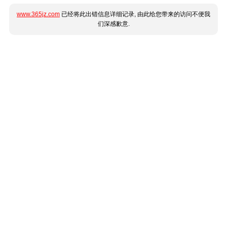
www.365jz.com
已经将此出错信息详细记录, 由此给您带来的访问不便我
们深感歉意.