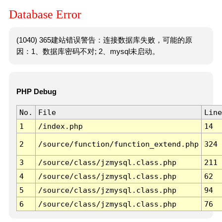
Database Error
(1040) 365建站错误警告：连接数据库失败，可能的原
因：1、数据库密码不对; 2、mysql未启动。
PHP Debug
No.
File
Line
1
/index.php
14
2
/source/function/function_extend.php
324
3
/source/class/jzmysql.class.php
211
4
/source/class/jzmysql.class.php
62
5
/source/class/jzmysql.class.php
94
6
/source/class/jzmysql.class.php
76