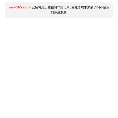
www.365jz.com
已经将此出错信息详细记录, 由此给您带来的访问不便我
们深感歉意.