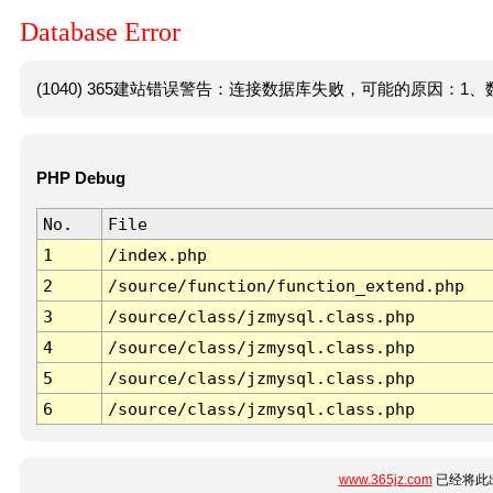
Database Error
(1040) 365建站错误警告：连接数据库失败，可能的原因：1、数
PHP Debug
No.
File
1
/index.php
2
/source/function/function_extend.php
3
/source/class/jzmysql.class.php
4
/source/class/jzmysql.class.php
5
/source/class/jzmysql.class.php
6
/source/class/jzmysql.class.php
www.365jz.com
已经将此