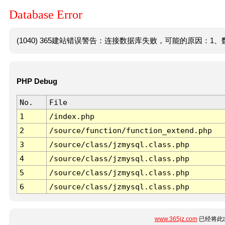
Database Error
(1040) 365建站错误警告：连接数据库失败，可能的原因：1、数
PHP Debug
No.
File
1
/index.php
2
/source/function/function_extend.php
3
/source/class/jzmysql.class.php
4
/source/class/jzmysql.class.php
5
/source/class/jzmysql.class.php
6
/source/class/jzmysql.class.php
www.365jz.com
已经将此