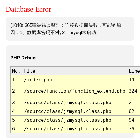
Database Error
(1040) 365建站错误警告：连接数据库失败，可能的原
因：1、数据库密码不对; 2、mysql未启动。
PHP Debug
No.
File
Line
1
/index.php
14
2
/source/function/function_extend.php
324
3
/source/class/jzmysql.class.php
211
4
/source/class/jzmysql.class.php
62
5
/source/class/jzmysql.class.php
94
6
/source/class/jzmysql.class.php
76