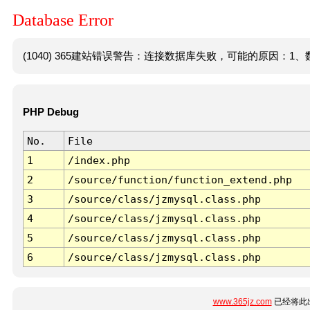
Database Error
(1040) 365建站错误警告：连接数据库失败，可能的原因：1、数
PHP Debug
No.
File
1
/index.php
2
/source/function/function_extend.php
3
/source/class/jzmysql.class.php
4
/source/class/jzmysql.class.php
5
/source/class/jzmysql.class.php
6
/source/class/jzmysql.class.php
www.365jz.com
已经将此