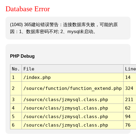
Database Error
(1040) 365建站错误警告：连接数据库失败，可能的原
因：1、数据库密码不对; 2、mysql未启动。
PHP Debug
No.
File
Line
1
/index.php
14
2
/source/function/function_extend.php
324
3
/source/class/jzmysql.class.php
211
4
/source/class/jzmysql.class.php
62
5
/source/class/jzmysql.class.php
94
6
/source/class/jzmysql.class.php
76