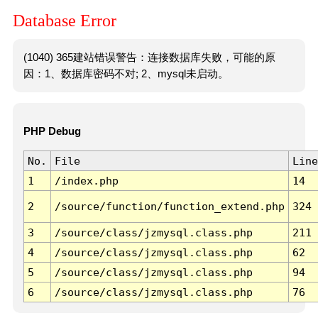
Database Error
(1040) 365建站错误警告：连接数据库失败，可能的原
因：1、数据库密码不对; 2、mysql未启动。
PHP Debug
No.
File
Line
1
/index.php
14
2
/source/function/function_extend.php
324
3
/source/class/jzmysql.class.php
211
4
/source/class/jzmysql.class.php
62
5
/source/class/jzmysql.class.php
94
6
/source/class/jzmysql.class.php
76