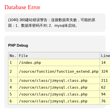
Database Error
(1040) 365建站错误警告：连接数据库失败，可能的原
因：1、数据库密码不对; 2、mysql未启动。
PHP Debug
No.
File
Line
1
/index.php
14
2
/source/function/function_extend.php
324
3
/source/class/jzmysql.class.php
211
4
/source/class/jzmysql.class.php
62
5
/source/class/jzmysql.class.php
94
6
/source/class/jzmysql.class.php
76