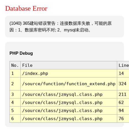
Database Error
(1040) 365建站错误警告：连接数据库失败，可能的原
因：1、数据库密码不对; 2、mysql未启动。
PHP Debug
No.
File
Line
1
/index.php
14
2
/source/function/function_extend.php
324
3
/source/class/jzmysql.class.php
211
4
/source/class/jzmysql.class.php
62
5
/source/class/jzmysql.class.php
94
6
/source/class/jzmysql.class.php
76