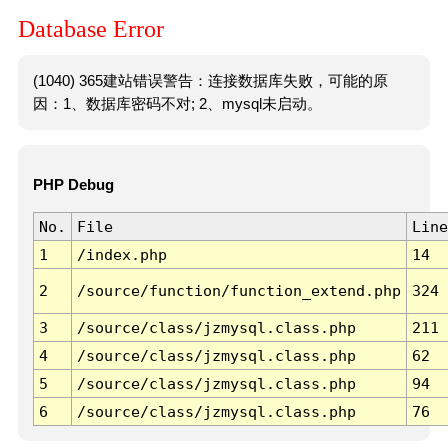
Database Error
(1040) 365建站错误警告：连接数据库失败，可能的原
因：1、数据库密码不对; 2、mysql未启动。
PHP Debug
No.
File
Line
1
/index.php
14
2
/source/function/function_extend.php
324
3
/source/class/jzmysql.class.php
211
4
/source/class/jzmysql.class.php
62
5
/source/class/jzmysql.class.php
94
6
/source/class/jzmysql.class.php
76