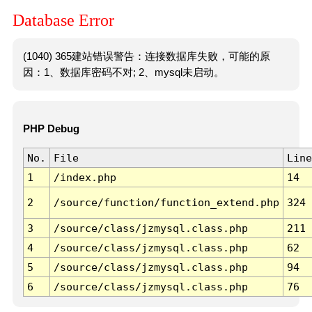
Database Error
(1040) 365建站错误警告：连接数据库失败，可能的原
因：1、数据库密码不对; 2、mysql未启动。
PHP Debug
No.
File
Line
1
/index.php
14
2
/source/function/function_extend.php
324
3
/source/class/jzmysql.class.php
211
4
/source/class/jzmysql.class.php
62
5
/source/class/jzmysql.class.php
94
6
/source/class/jzmysql.class.php
76