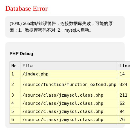
Database Error
(1040) 365建站错误警告：连接数据库失败，可能的原
因：1、数据库密码不对; 2、mysql未启动。
PHP Debug
No.
File
Line
1
/index.php
14
2
/source/function/function_extend.php
324
3
/source/class/jzmysql.class.php
211
4
/source/class/jzmysql.class.php
62
5
/source/class/jzmysql.class.php
94
6
/source/class/jzmysql.class.php
76