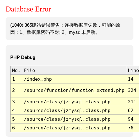
Database Error
(1040) 365建站错误警告：连接数据库失败，可能的原
因：1、数据库密码不对; 2、mysql未启动。
PHP Debug
No.
File
Line
1
/index.php
14
2
/source/function/function_extend.php
324
3
/source/class/jzmysql.class.php
211
4
/source/class/jzmysql.class.php
62
5
/source/class/jzmysql.class.php
94
6
/source/class/jzmysql.class.php
76