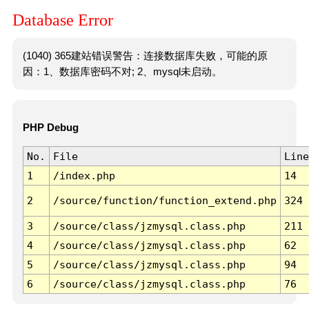
Database Error
(1040) 365建站错误警告：连接数据库失败，可能的原
因：1、数据库密码不对; 2、mysql未启动。
PHP Debug
No.
File
Line
1
/index.php
14
2
/source/function/function_extend.php
324
3
/source/class/jzmysql.class.php
211
4
/source/class/jzmysql.class.php
62
5
/source/class/jzmysql.class.php
94
6
/source/class/jzmysql.class.php
76