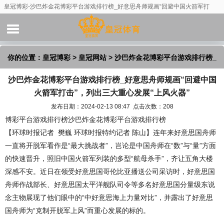
皇冠博彩-沙巴炸金花博彩平台游戏排行榜_好意思舟师规画“回避中国火箭军打
击”，列出三大重心发展“上风火器”
你的位置：
皇冠博彩
>
皇冠网站
> 沙巴炸金花博彩平台游戏排行榜_
沙巴炸金花博彩平台游戏排行榜_好意思舟师规画“回避中国
好意思舟师规画“回避中国火箭军打击”，列出三大重心发展“上风火
火箭军打击”，列出三大重心发展“上风火器”
器”
发布日期：2024-02-13 08:47 点击次数：208
博彩平台游戏排行榜沙巴炸金花博彩平台游戏排行榜
【环球时报记者 樊巍 环球时报特约记者 陈山】连年来好意思国舟师
一直将开脱军看作是“最大挑战者”，岂论是中国舟师在“数”与“量”方面
的快速晋升，照旧中国火箭军列装的多型“航母杀手”，齐让五角大楼
深感不安。近日在领受好意思国哥伦比亚播送公司采访时，好意思国
舟师作战部长、好意思国太平洋舰队司令等多名好意思国分量级东说
念主物展现了他们眼中的“中好意思海上力量对比”，并露出了好意思
国舟师为“克制开脱军上风”而重心发展的标的。