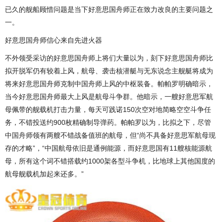
已久的舰船顾惜问题是当下好意思国舟师正在致力改良的主要问题之
一。
好意思国舟师信心来自先进火器
不外领受采访的好意思国舟师上将们大量以为，刻下好意思国舟师比
拟开脱军仍有较着上风，航母、袭击核潜艇与无东说念主舰艇将成为
将来好意思国舟师克制中国舟师上风的中枢装备。帕帕罗明确暗示，
当今好意思国舟师最大上风是航母斗争群。他暗示，一艘好意思军航
母佩带的舰载机打击力量，每天可践诺150次空对地简略空空斗争任
务，不错投送约900枚精确制导弹药。帕帕罗以为，比拟之下，尽管
中国舟师领有两艘不错战备值班的航母，但“尚不具备好意思军航母现
存的才略”，“中国航母依旧是通例能源，而好意思国有11艘核能源航
母，所有这个词不错搭载约1000架各型斗争机，比地球上其他国度的
航母舰载机加起来还多。”