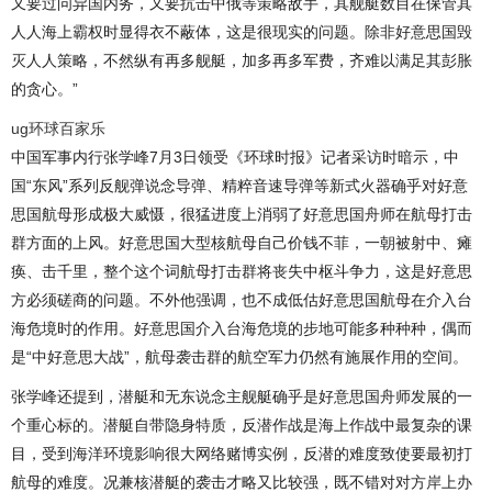
又要过问异国内务，又要抗击中俄等策略敌手，其舰艇数目在保管其
人人海上霸权时显得衣不蔽体，这是很现实的问题。除非好意思国毁
灭人人策略，不然纵有再多舰艇，加多再多军费，齐难以满足其彭胀
的贪心。”
ug环球百家乐
中国军事内行张学峰7月3日领受《环球时报》记者采访时暗示，中
国“东风”系列反舰弹说念导弹、精粹音速导弹等新式火器确乎对好意
思国航母形成极大威慑，很猛进度上消弱了好意思国舟师在航母打击
群方面的上风。好意思国大型核航母自己价钱不菲，一朝被射中、瘫
痪、击千里，整个这个词航母打击群将丧失中枢斗争力，这是好意思
方必须磋商的问题。不外他强调，也不成低估好意思国航母在介入台
海危境时的作用。好意思国介入台海危境的步地可能多种种种，偶而
是“中好意思大战”，航母袭击群的航空军力仍然有施展作用的空间。
张学峰还提到，潜艇和无东说念主舰艇确乎是好意思国舟师发展的一
个重心标的。潜艇自带隐身特质，反潜作战是海上作战中最复杂的课
目，受到海洋环境影响很大网络赌博实例，反潜的难度致使要最初打
航母的难度。况兼核潜艇的袭击才略又比较强，既不错对对方岸上办