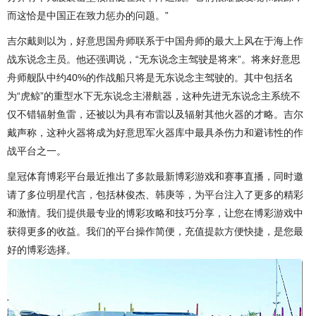
而这恰是中国正在致力惩办的问题。”
吉尔戴则以为，好意思国舟师联系于中国舟师的最大上风在于海上作
战东说念主员。他还强调说，“无东说念主驾驶是将来”。将来好意思
舟师舰队中约40%的作战船只将是无东说念主驾驶的。其中包括名
为“虎鲸”的重型水下无东说念主潜航器，这种先进无东说念主系统不
仅不错辐射鱼雷，还被以为具有布雷以及辐射其他火器的才略。吉尔
戴声称，这种火器将成为好意思军火器库中最具杀伤力和避讳性的作
战平台之一。
皇冠体育博彩平台最近推出了多款最新博彩游戏和赛事直播，同时邀
请了多位明星代言，包括林俊杰、韩庚等，为平台注入了更多的精彩
和激情。我们提供最专业的博彩攻略和技巧分享，让您在博彩游戏中
获得更多的收益。我们的平台操作简便，充值提款方便快捷，是您最
好的博彩选择。