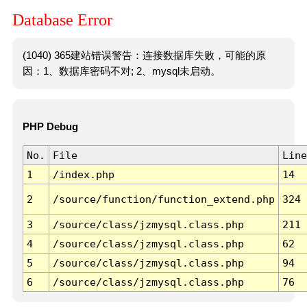
Database Error
(1040) 365建站错误警告：连接数据库失败，可能的原
因：1、数据库密码不对; 2、mysql未启动。
PHP Debug
No.
File
Line
1
/index.php
14
2
/source/function/function_extend.php
324
3
/source/class/jzmysql.class.php
211
4
/source/class/jzmysql.class.php
62
5
/source/class/jzmysql.class.php
94
6
/source/class/jzmysql.class.php
76