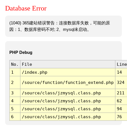
Database Error
(1040) 365建站错误警告：连接数据库失败，可能的原
因：1、数据库密码不对; 2、mysql未启动。
PHP Debug
No.
File
Line
1
/index.php
14
2
/source/function/function_extend.php
324
3
/source/class/jzmysql.class.php
211
4
/source/class/jzmysql.class.php
62
5
/source/class/jzmysql.class.php
94
6
/source/class/jzmysql.class.php
76