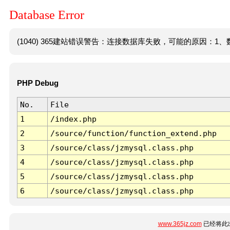
Database Error
(1040) 365建站错误警告：连接数据库失败，可能的原因：1、数
PHP Debug
No.
File
1
/index.php
2
/source/function/function_extend.php
3
/source/class/jzmysql.class.php
4
/source/class/jzmysql.class.php
5
/source/class/jzmysql.class.php
6
/source/class/jzmysql.class.php
www.365jz.com
已经将此