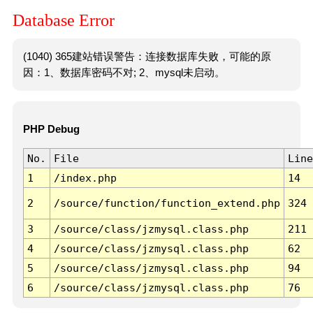
Database Error
(1040) 365建站错误警告：连接数据库失败，可能的原
因：1、数据库密码不对; 2、mysql未启动。
PHP Debug
No.
File
Line
1
/index.php
14
2
/source/function/function_extend.php
324
3
/source/class/jzmysql.class.php
211
4
/source/class/jzmysql.class.php
62
5
/source/class/jzmysql.class.php
94
6
/source/class/jzmysql.class.php
76