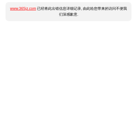
www.365jz.com
已经将此出错信息详细记录, 由此给您带来的访问不便我
们深感歉意.