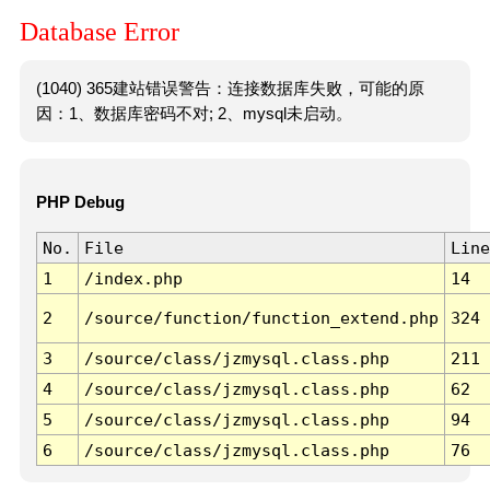
Database Error
(1040) 365建站错误警告：连接数据库失败，可能的原
因：1、数据库密码不对; 2、mysql未启动。
PHP Debug
No.
File
Line
1
/index.php
14
2
/source/function/function_extend.php
324
3
/source/class/jzmysql.class.php
211
4
/source/class/jzmysql.class.php
62
5
/source/class/jzmysql.class.php
94
6
/source/class/jzmysql.class.php
76