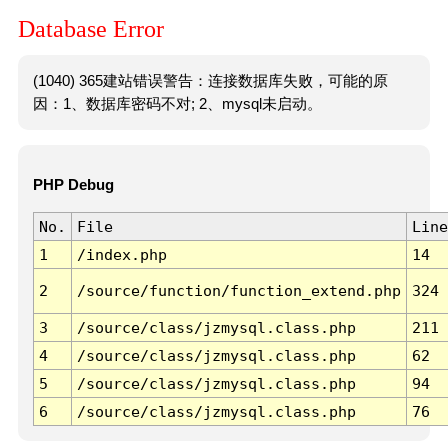
Database Error
(1040) 365建站错误警告：连接数据库失败，可能的原
因：1、数据库密码不对; 2、mysql未启动。
PHP Debug
No.
File
Line
1
/index.php
14
2
/source/function/function_extend.php
324
3
/source/class/jzmysql.class.php
211
4
/source/class/jzmysql.class.php
62
5
/source/class/jzmysql.class.php
94
6
/source/class/jzmysql.class.php
76