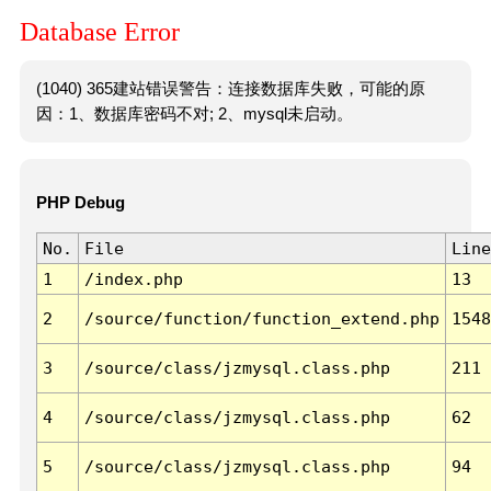
Database Error
(1040) 365建站错误警告：连接数据库失败，可能的原
因：1、数据库密码不对; 2、mysql未启动。
PHP Debug
No.
File
Line
1
/index.php
13
2
/source/function/function_extend.php
1548
3
/source/class/jzmysql.class.php
211
4
/source/class/jzmysql.class.php
62
5
/source/class/jzmysql.class.php
94