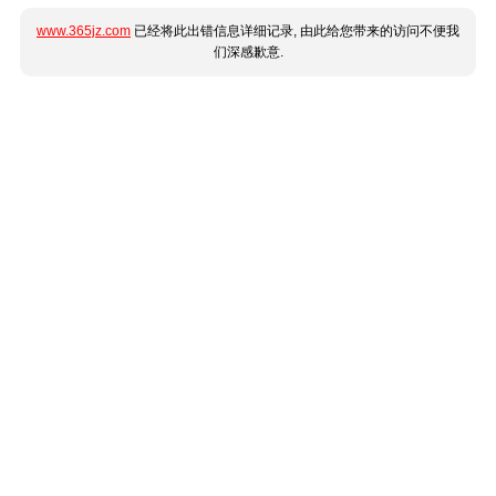
www.365jz.com
已经将此出错信息详细记录, 由此给您带来的访问不便我
们深感歉意.